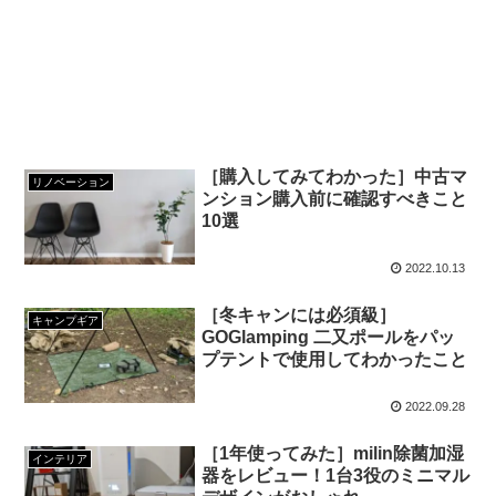
［購入してみてわかった］中古マ
リノベーション
ンション購入前に確認すべきこと
10選
2022.10.13
［冬キャンには必須級］
キャンプギア
GOGlamping 二又ポールをパッ
プテントで使用してわかったこと
2022.09.28
［1年使ってみた］milin除菌加湿
インテリア
器をレビュー！1台3役のミニマル