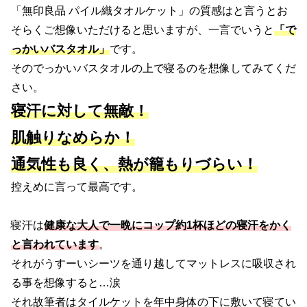
「無印良品 パイル織タオルケット」の質感はと言うとお
そらくご想像いただけると思いますが、一言でいうと
「で
っかいバスタオル」
です。
そのでっかいバスタオルの上で寝るのを想像してみてくだ
さい。
寝汗に対して無敵！
肌触りなめらか！
通気性も良く、熱が籠もりづらい！
控えめに言って最高です。
寝汗は
健康な大人で一晩にコップ約1杯ほどの寝汗をかく
と言われています
。
それがうすーいシーツを通り越してマットレスに吸収され
る事を想像すると…涙
それ故筆者はタイルケットを年中身体の下に敷いて寝てい