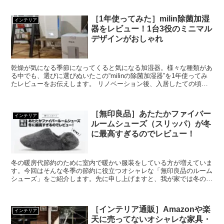
［1年使ってみた］milin除菌加湿
インテリア
器をレビュー！1台3役のミニマル
デザインがおしゃれ
乾燥が気になる季節になってくると気になる加湿器。様々な種類があ
る中でも、選びに選びぬいたこの“milinの除菌加湿器”を1年使ってみ
たレビューをお伝えします。 リノベーション後、入居したての頃に
室内の湿度を計測して驚愕したのを今も思い出しま...
［無印良品］あたたかファイバー
インテリア
ルームシューズ（スリッパ）が冬
に最高すぎるのでレビュー！
冬の暖房代節約のために室内で暖かい服装をしている方が増えていま
す。今回はそんな冬季の節約に役立つオシャレな「無印良品のルーム
シューズ」をご紹介します。先に申し上げますと、我が家では冬のマ
ストアイテムになっているうえに、お気に入りすぎて冬キャ...
［インテリア通販］Amazonや楽
インテリア
天に売ってないオシャレな家具・