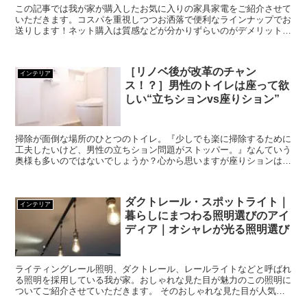
この記事では我が家が購入したお気に入りの家具家電をご紹介させて
いただきます。コスパを重視しつつお洒落で便利なラインナップでお
送りします！ネット購入は質感などが分かりずらいのがデメリットで
すが、やはりお値段がお得というのが大きなアドバンテージ...
［リノベ後が改革のチャン
インテリア
ス！？］男性のトイレは座って欲
しい“立ちションvs座りション”
掃除が面倒な場所のひとつのトイレ。『少しでも楽に掃除するために
工夫したいけど、男性の立ちション問題がストッパー。』なんていう
奥様も多いのではないでしょうか？心から思いますが座りションはメ
リットだらけです！ TerA 今回は男性の立ちション防...
ダクトレール・スポットライト｜
インテリア
暮らしにまつわる照明選びのアイ
ディア｜オシャレが光る照明選び
ライティングレール照明、ダクトレール、レールライトなどと呼ばれ
る照明を採用している我が家。おしゃれな見た目が魅力のこの照明に
ついてご紹介させていただきます。 そのおしゃれな見た目が人気の
照明ではありますが、いざ使ってみようと思ったところで ...