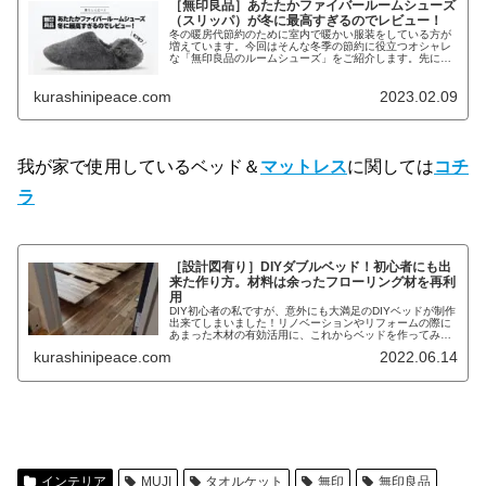
［無印良品］あたたかファイバールームシューズ
（スリッパ）が冬に最高すぎるのでレビュー！
冬の暖房代節約のために室内で暖かい服装をしている方が
増えています。今回はそんな冬季の節約に役立つオシャレ
な「無印良品のルームシューズ」をご紹介します。先に申
し上げますと、我が家では冬のマストアイテムになってい
るうえに、お気に入りすぎて冬キャ...
kurashinipeace.com
2023.02.09
我が家で使用しているベッド＆
マットレス
に関しては
コチ
ラ
［設計図有り］DIYダブルベッド！初心者にも出
来た作り方。材料は余ったフローリング材を再利
用
DIY初心者の私ですが、意外にも大満足のDIYベッドが制作
出来てしまいました！リノベーションやリフォームの際に
あまった木材の有効活用に、これからベッドを作ってみよ
うと思っているあなたの参考にご利用ください。 TerA 制
kurashinipeace.com
2022.06.14
作に至ったきっかけは...
インテリア
MUJI
タオルケット
無印
無印良品