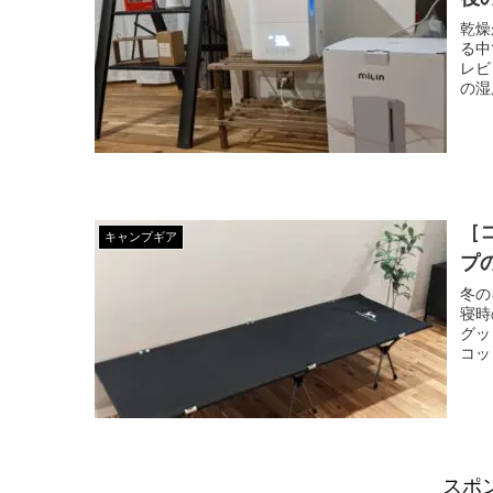
乾燥
る中
レビ
の湿
［
キャンプギア
プ
冬の
寝時
グッ
コッ
スポ