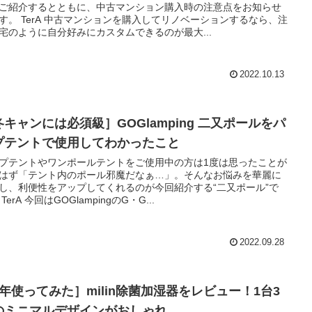
ご紹介するとともに、中古マンション購入時の注意点をお知らせ
す。 TerA 中古マンションを購入してリノベーションするなら、注
宅のように自分好みにカスタムできるのが最大...
2022.10.13
冬キャンには必須級］GOGlamping 二又ポールをパ
プテントで使用してわかったこと
プテントやワンポールテントをご使用中の方は1度は思ったことが
はず「テント内のポール邪魔だなぁ…」。そんなお悩みを華麗に
し、利便性をアップしてくれるのが今回紹介する“二又ポール”で
TerA 今回はGOGlampingのG・G...
2022.09.28
1年使ってみた］milin除菌加湿器をレビュー！1台3
のミニマルデザインがおしゃれ