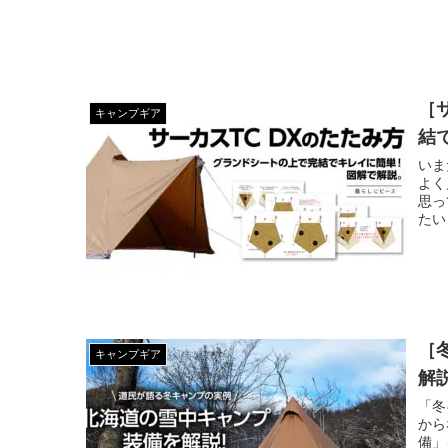
［
キャンプギア
結
いま
よく
思っ
たい
［
キャンプギア
解
「冬
から
備」