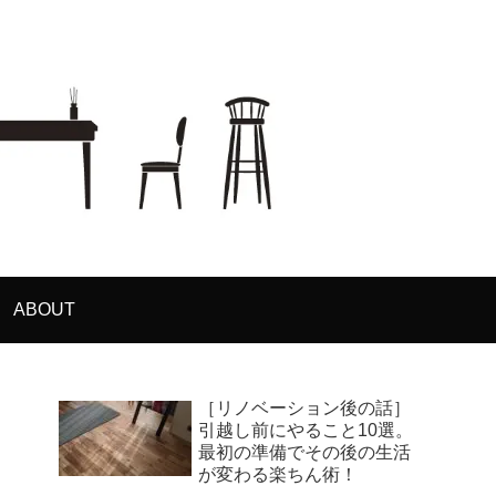
ABOUT
［リノベーション後の話］
引越し前にやること10選。
最初の準備でその後の生活
が変わる楽ちん術！