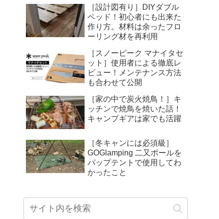
［設計図有り］DIYダブル
ベッド！初心者にも出来た
作り方。材料は余ったフロ
ーリング材を再利用
［スノーピーク マナイタセ
ット］使用者による徹底レ
ビュー！メンテナンス方法
も合わせて公開
［家の中で炭火焼鳥！］キ
ッチンで焼鳥を焼いた話！
キャンプギアは家でも活躍
［冬キャンには必須級］
GOGlamping 二又ポールを
パップテントで使用してわ
かったこと