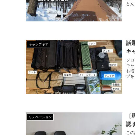
とん
話
キャンプギア
キ
ソロ
キャ
も増
プを
［
リノベーション
認
この