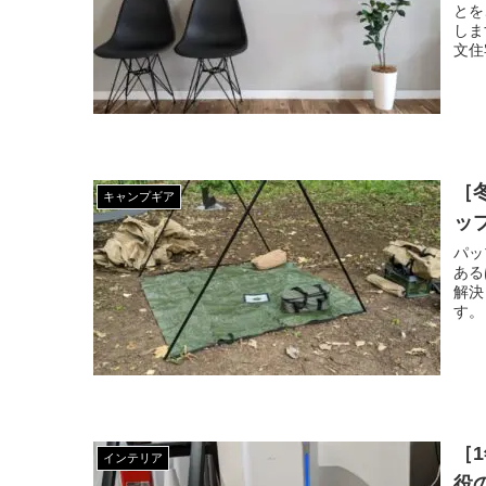
とを
しま
文住
［
キャンプギア
ッ
パッ
ある
解決
す。 
［
インテリア
役