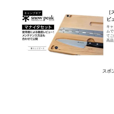
［
キャンプギア
ビ
キャ
ムで
てご
高品
スポ