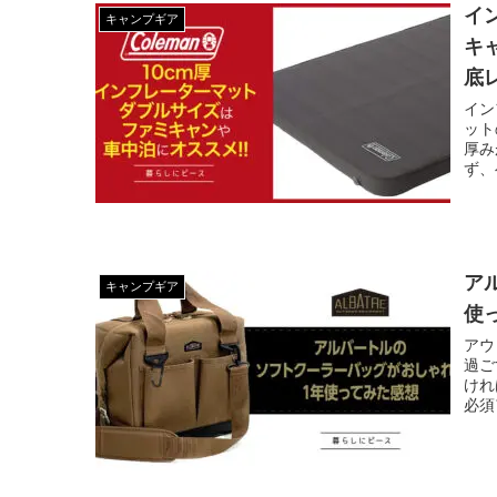
イ
キャンプギア
キ
底
イン
ット
厚み
ず、
ア
キャンプギア
使
アウ
過ご
けれ
必須