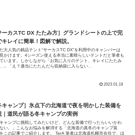
サーカスTC DX たたみ方］グランドシートの上で完
でキレイに簡単！図解で解説。
だ大人気の銘品テント“サーカスTC DX”を利用中のキャンパーは
見かけます。4シーズン使える本当に素晴らしいテントだと筆者も
ています。しかしながら「お気に入りのテント、キレイにたたみ
…」「え？適当にたたんだら収納袋に入らない...
2023.01.19
冬キャンプ］氷点下の北海道で夜を明かした装備を
説｜道民が語る冬キャンプの実例
キャンプに挑戦してみたいけど、どんな装備で行ったらいいかわ
ない。」こんなお悩みを解消する「北海道の真冬のキャンプ装
をこの記事でご紹介します。 TerA 筆者は北海道札幌市在住で、ほ