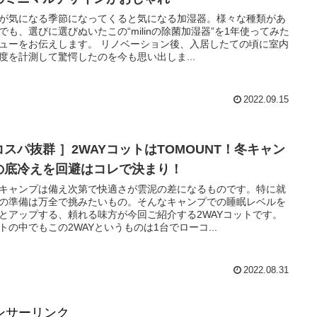
が気になる季節になってくると気になる加湿器。様々な種類があ
でも、選びに選びぬいたこの“milinの除菌加湿器”を1年使ってみた
ューをお伝えします。 リノベーション後、入居したての頃に室内
度を計測して驚愕したのを今も思い出しま...
2022.09.15
コスパ抜群 ］2WAYコットはTOMOUNT！冬キャン
の底冷えを回避はコレで決まり！
キャンプは備え次第で快適さが雲泥の差になるものです。特に就
の準備は万全で挑みたいもの。そんなキャンプでの睡眠レベルを
とアップする、頼れる味方が今回ご紹介する2WAYコットです。
トの中でもこの2WAYというものは1台でローコ...
2022.08.31
ンサーリンク