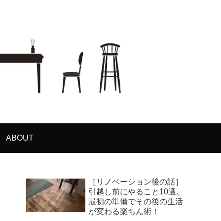
ABOUT
［リノベーション後の話］
引越し前にやること10選。
最初の準備でその後の生活
が変わる楽ちん術！