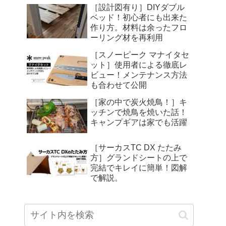
［設計図有り］DIYダブル
ベッド！初心者にも出来た
作り方。材料は余ったフロ
ーリング材を再利用
［スノーピーク マナイタセ
ット］使用者による徹底レ
ビュー！メンテナンス方法
も合わせて公開
［家の中で炭火焼鳥！］キ
ッチンで焼鳥を焼いた話！
キャンプギアは家でも活躍
［サーカスTC DX たたみ
方］グランドシートの上で
完結でキレイに簡単！図解
で解説。