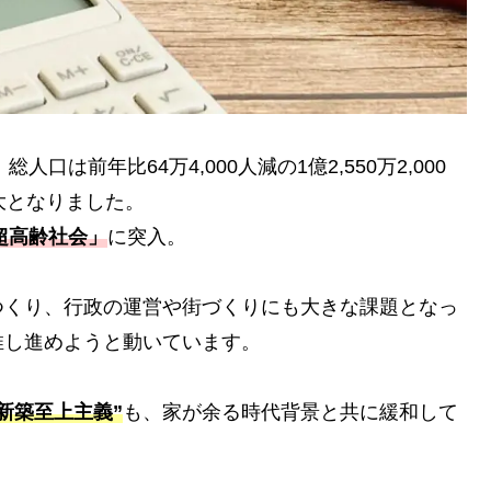
口は前年比64万4,000人減の1億2,550万2,000
大となりました。
超高齢社会」
に突入。
つくり、行政の運営や街づくりにも大きな課題となっ
推し進めようと動いています。
新築至上主義”
も、家が余る時代背景と共に緩和して